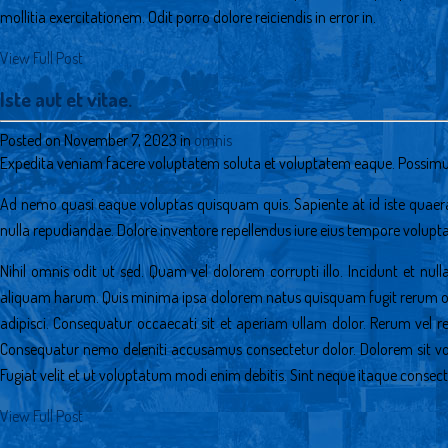
mollitia exercitationem. Odit porro dolore reiciendis in error in.
View Full Post
Iste aut et vitae.
Posted on November 7, 2023 in
omnis
Expedita veniam facere voluptatem soluta et voluptatem eaque. Possimus
Ad nemo quasi eaque voluptas quisquam quis. Sapiente at id iste quaera
nulla repudiandae. Dolore inventore repellendus iure eius tempore voluptas
Nihil omnis odit ut sed. Quam vel dolorem corrupti illo. Incidunt et nul
aliquam harum. Quis minima ipsa dolorem natus quisquam fugit rerum of
adipisci. Consequatur occaecati sit et aperiam ullam dolor. Rerum ve
Consequatur nemo deleniti accusamus consectetur dolor. Dolorem sit vo
Fugiat velit et ut voluptatum modi enim debitis. Sint neque itaque consec
View Full Post