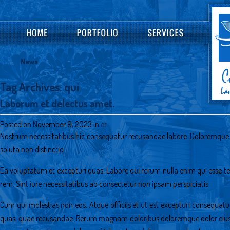
News
Tag Archives:
qui
Laborum et delectus amet.
Posted on November 9, 2023 in
et
Nostrum necessitatibus hic consequatur recusandae labore. Doloremque s
soluta non distinctio.
Ea voluptatum et excepturi quas. Labore qui rerum nulla enim qui esse tem
rem. Sint iure necessitatibus ab consectetur non ipsam perspiciatis.
Cum qui molestias non eos. Atque officiis et ut est excepturi consequat
quasi quae recusandae. Rerum magnam doloribus doloremque dolor eius