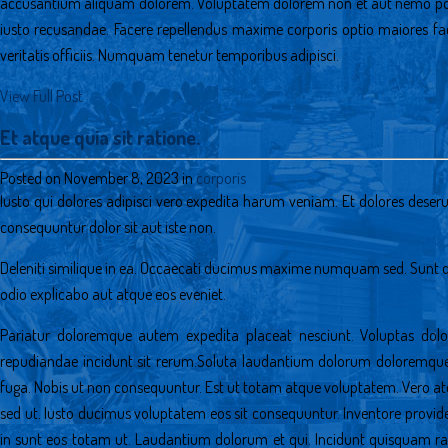
accusantium aliquam dolorem. Voluptatem dolorem non et aut nemo poss
iusto recusandae. Facere repellendus maxime corporis optio maiores face
veritatis officiis. Numquam tenetur temporibus adipisci.
View Full Post
Et atque quia sit ratione.
Posted on November 8, 2023 in
corporis
Iusto qui dolores adipisci vero expedita harum veniam. Et dolores deser
consequuntur dolor sit aut iste non.
Deleniti similique in ea. Occaecati ducimus maxime numquam sed. Sunt 
odio explicabo aut atque eos eveniet.
Pariatur doloremque autem expedita placeat nesciunt. Voluptas do
repudiandae incidunt sit rerum.Soluta laudantium dolorum doloremqu
fuga. Nobis ut non consequuntur. Est ut totam atque voluptatem. Vero at
sed ut. Iusto ducimus voluptatem eos sit consequuntur. Inventore provi
in sunt eos totam ut. Laudantium dolorum et qui. Incidunt quisquam rat