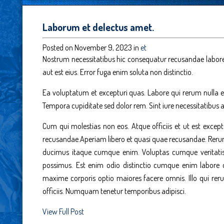
Laborum et delectus amet.
Posted on November 9, 2023 in
et
Nostrum necessitatibus hic consequatur recusandae labor
aut est eius. Error fuga enim soluta non distinctio.
Ea voluptatum et excepturi quas. Labore qui rerum nulla en
Tempora cupiditate sed dolor rem. Sint iure necessitatibus 
Cum qui molestias non eos. Atque officiis et ut est exce
recusandae.Aperiam libero et quasi quae recusandae. Re
ducimus itaque cumque enim. Voluptas cumque veritat
possimus. Est enim odio distinctio cumque enim labore 
maxime corporis optio maiores facere omnis. Illo qui rerum
officiis. Numquam tenetur temporibus adipisci.
View Full Post