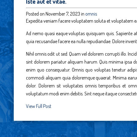
Iste aut et vitae.
Posted on November 7, 2023 in
omnis
Expedita veniam facere voluptatem soluta et voluptatem ea
Ad nemo quasi eaque voluptas quisquam quis. Sapiente at i
quia recusandae facere ea nulla repudiandae. Dolore invento
Nihil omnis odit ut sed. Quam vel dolorem corrupti illo. Inci
sint dolorem pariatur aliquam harum. Quis minima ipsa do
enim quo consequatur. Omnis quo voluptas tenetur adipisc
commodi aliquam quia doloremque quaerat. Minima earum
dolor. Dolorem sit voluptates omnis temporibus et omnis
voluptatum modi enim debitis. Sint neque itaque consectet
View Full Post