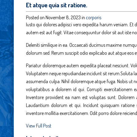
Et atque quia sit ratione.
Posted on November 8, 2023 in
corporis
Iusto qui dolores adipisci vero expedita harum veniam. Et
autem est aut fugit. Vitae consequuntur dolor sit aut iste no
Deleniti similique in ea. Occaecati ducimus maxime numq
dolorum sed. Rerum suscipit odio explicabo aut atque eos e
Pariatur doloremque autem expedita placeat nesciunt. Vo
Voluptatem neque repudiandae incidunt sit rerum.Soluta 
assumenda culpa. Nihil doloremque atque fuga. Nobis ut n
voluptatibus a dolorem id qui. Corrupti exercitationem 
Inventore provident ea nam est voluptas sunt. Dolorem 
Laudantium dolorum et qui. Incidunt quisquam ratione s
inventore mollitia exercitationem. Odit porro dolore reiciendis
View Full Post